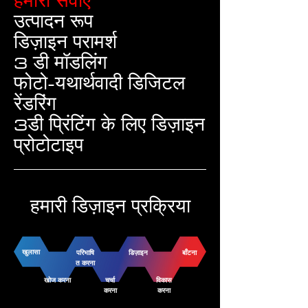
हमारी सेवाएँ
उत्पादन रूप
डिज़ाइन परामर्श
3 डी मॉडलिंग
फोटो-यथार्थवादी डिजिटल
रेंडरिंग
3डी प्रिंटिंग के लिए डिज़ाइन
प्रोटोटाइप
हमारी डिज़ाइन प्रक्रिया
खुलासा
परिभाषि
डिज़ाइन
बाँटना
त करना
खोज करना
चर्चा
विकास
करना
करना