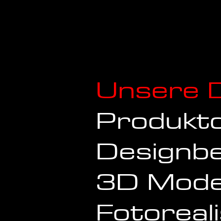
Unsere D
Produkt
Designb
3D Model
Fotoreali