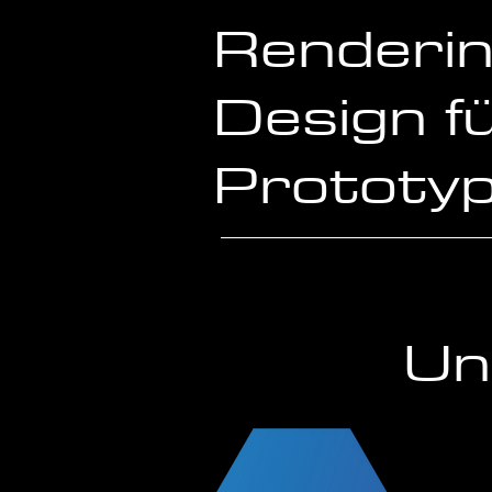
Renderi
Design f
Prototyp
Un