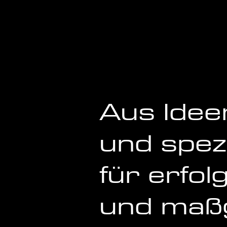
Aus Idee
und spez
für erfo
und maß