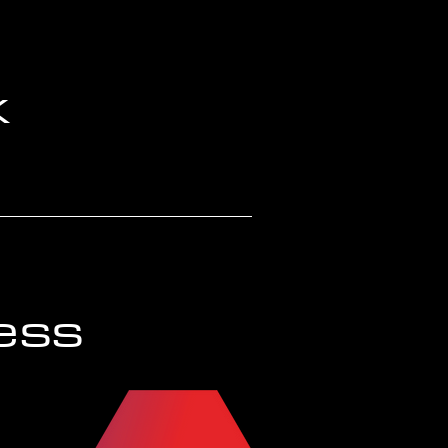
k
ess