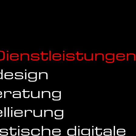
ienstleistunge
design
eratung
lierung
stische digitale