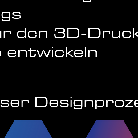
ngs
ür den 3D-Druc
 entwickeln
ser Designproz