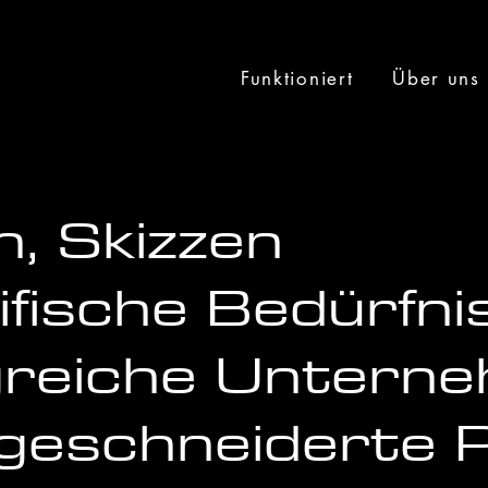
Funktioniert
Über uns
n, Skizzen
ifische Bedürfni
lgreiche Untern
geschneiderte 